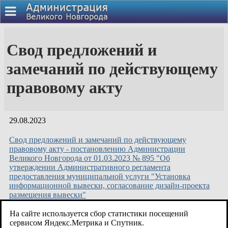
Свод предложений и
замечаний по действующему
правовому акту
29.08.2023
Свод предложений и замечаний по действующему
правовому акту - постановлению Администрации
Великого Новгорода от 01.03.2023 № 895 "Об
утверждении Административного регламента
предоставления муниципальной услуги "Установка
информационной вывески, согласование дизайн-проекта
размещения вывески"
На сайте используется сбор статистики посещений
03.07.2023
сервисом Яндекс.Метрика и Спутник.