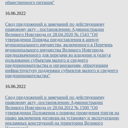
общественного питания"
16.06.2022
Свод предложений и замечаний по действующему
правовому акту - постановлению Администрации
Великого Новгорода от 28.04.2020 № 1543 "Об
утверждении Порядка предоставления в аренду
муниципального имущества, включенного в Перечень
муниципального имущества Великого Новгорода,
предназначенного для передачи во владение и (или) в
пользование субъектам малого и среднего
предпринимательства и организациям, образующим
инфраструктуру поддержки субъектов малого и среднего
предпринимательства"
16.06.2022
Свод предложений и замечаний по действующему
правовому акту -постановлению Администрации
Великого Новгорода от 20.04.2012 № 1500 "Об
утверждении Положения о порядке проведения торгов на
право заключения договора на установку и эксплуатацию
рекламных конструкций на территории Великого