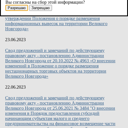
Вы согласны на сбор этой информации?
Свод предложений и замечаний по действующему
Разрешаю
Запрещаю
правовому акту - постановлению Администрации
Великого Новгорода от 17.06.2020 № 2116 «Об
утверждении Положения о порядке размещения
информационных вывесок на территории Великого
Новгорода»
23.06.2023
Свод предложений и замечаний по действующему
правовому акту - постановлению Администрации
Великого Новгорода от 20.10.2022 № 4963 «О внесении
изменений в Положение о порядке размещения
нестационарных торговых объектов на территории
Великого Новгорода»
22.06.2023
Свод предложений и замечаний по действующему
правовому акту - постановлению Администрации
Великого Новгорода от 25.06.2021 № 3484 "О внесении
изменения в Порядок предоставления субсидий
начинающим субъектам малого и среднего
предпринимательства на финансовое возмещение части