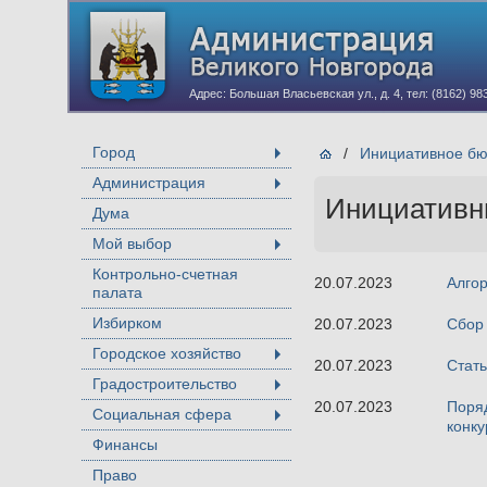
Адрес: Большая Власьевская ул., д. 4, тел: (8162) 98
Город
/
Инициативное б
+
Администрация
+
Инициативн
Дума
Мой выбор
+
Контрольно-счетная
20.07.2023
Алгор
палата
Избирком
20.07.2023
Сбор
Городское хозяйство
+
20.07.2023
Стать
Градостроительство
+
20.07.2023
Поряд
Социальная сфера
+
конку
Финансы
Право