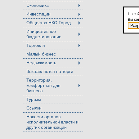
Экономика
+
Инвестиции
На са
+
Вы со
Общество.НКО.Город
+
Раз
Инициативное
бюджетирование
+
Торговля
+
Малый бизнес
Недвижимость
+
Выставляется на торги
Территория,
комфортная для
+
бизнеса
Туризм
Ссылки
Новости органов
исполнительной власти и
других организаций