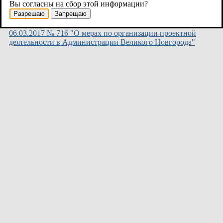
Вы согласны на сбор этой информации?
19.02.2018
Разрешаю
Запрещаю
Постановление Администрации Великого Новгорода от
06.03.2017 № 716 "О мерах по организации проектной
деятельности в Администрации Великого Новгорода"