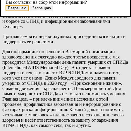
социальной сети «ВКонтакте»
(https://vk.com/molodoyvn
) будут
Вы согласны на сбор этой информации?
размещаться видеоролики проекта «Скажите, Доктор»
Разрешаю
Запрещаю
Новгородского областного телевидения с участием
специалистов ГОБУЗ «Новгородский центр по профилактике
и борьбе со СПИД и инфекционными заболеваниями
«Хелпер».
Приглашаем всех неравнодушных присоединиться к акции и
поддержать ее репостами.
Для информации: по решению Всемирной организации
здравоохранения ежегодно каждое третье воскресенье мая
проводится Международный день памяти умерших от СПИДа
(International AIDS Memorial Day). Этот день – символ
поддержки тех, кто живет с ВИЧ/СПИДом и памяти о тех,
кого уже нет с нами. Девиз Международного дня памяти
умерших от СПИДа в 2020 году - «Прикосновение жизни».
Символ движения – красная лента. Цель мероприятий Дня
памяти умерших от СПИДа - не только вспоминать умерших.
Главная цель – привлечь внимание населения к этой
проблеме, профилактика заболевания и информирование о
факторах риска инфицирования. Каждый должен понимать,
что только сам человек – главное звено в сохранении своего
здоровья и несёт ответственность за защиту от заражения
ВИЧ/СПИДа, как самого себя, так и других.