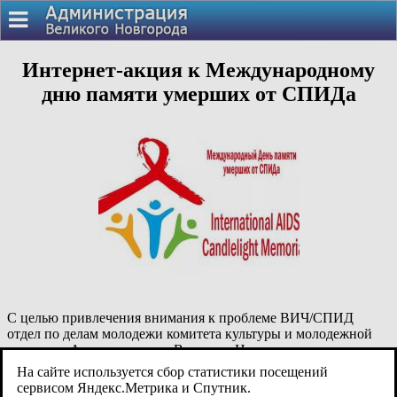
Интернет-акция к Международному
дню памяти умерших от СПИДа
С целью привлечения внимания к проблеме ВИЧ/СПИД
отдел по делам молодежи комитета культуры и молодежной
политики Администрации Великого Новгорода запускает
информационную интернет-акцию, в рамках которой
На сайте используется сбор статистики посещений
ежедневно
с 12 по 17 мая 2020 года
в группе отдела в
сервисом Яндекс.Метрика и Спутник.