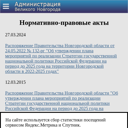
Нормативно-правовые акты
27.03.2024
Распоряжение Правительства Новгородской области от
24.05.2022 № 132-рг "Об утверждении плана
мероприятий по реализации Стратегии государственной
национальной политики Российской Федерации на
период до 2025 года на территории Новгородской
области в 2022-2025 годах"
12.03.2015
Распоряжение Правительства Новгородской области "Об
утверждении плана мероприятий по реализации
Стратегии государственной национальной политики
Российской Федерации на период до 2025 года на
территории Новгородской области в 2014 - 2015 годах"
На сайте используется сбор статистики посещений
12.03.2015
сервисом Яндекс.Метрика и Спутник.