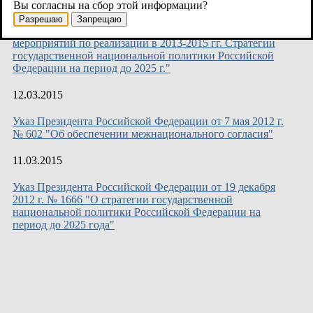
Вы согласны на сбор этой информации?
Распоряжение Правительства Российской Федерации от
Разрешаю
Запрещаю
15 июля 2013 г. № 1226-р "Об утверждении Плана
мероприятий по реализации в 2013-2015 гг. Стратегии
государственной национальной политики Российской
Федерации на период до 2025 г."
12.03.2015
Указ Президента Российской Федерации от 7 мая 2012 г.
№ 602 "Об обеспечении межнационального согласия"
11.03.2015
Указ Президента Российской Федерации от 19 декабря
2012 г. № 1666 "О стратегии государственной
национальной политики Российской Федерации на
период до 2025 года"