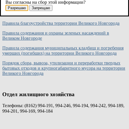
Вы согласны на сбор этой информации?
Новгорода на возмещение затрат на капитальный ремонт
Разрешаю
Запрещаю
общего имущества в многоквартирных домах в части
муниципальной собственности
Правила благоустройства территории Великого Новгорода
Правила содержания и охраны зеленых насаждений в
Великом Новгороде
Правила содержания муниципальных кладбищ и погребения
умерших (погибших) на территории Великого Новгорода
Порядок сбора, вывоза, утилизации и переработки твердых
бытовых отходов и крупногабаритного мусора на территории
Великого Новгорода
Отдел жилищного хозяйства
Телефоны: (8162)
994-191, 994-246, 994-194, 994-242, 994-189,
994-201, 994-169, 994-184