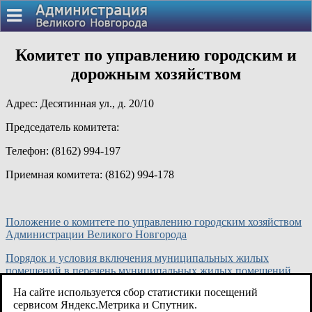
Комитет по управлению городским и
дорожным хозяйством
Адрес: Десятинная ул., д. 20/10
Председатель комитета:
Телефон: (8162) 994-197
Приемная комитета: (8162) 994-178
Положение о комитете по управлению городским хозяйством
Администрации Великого Новгорода
Порядок и условия включения муниципальных жилых
помещений в перечень муниципальных жилых помещений,
подлежащих капитальному ремонту в Великом Новгороде
На сайте используется сбор статистики посещений
сервисом Яндекс.Метрика и Спутник.
Порядок предоставления субсидий из бюджета Великого