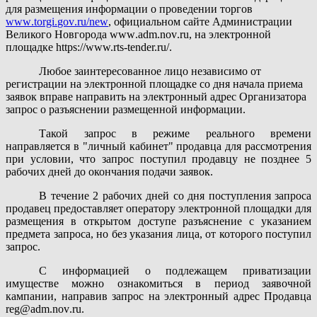
для размещения информации о проведении торгов
www
.
torgi
.
gov
.
ru
/
new
, официальном сайте Администрации
Великого Новгорода
www
.
adm
.
nov
.
ru
, на электронной
площадке https://www.rts-tender.ru/.
Любое заинтересованное лицо независимо от
регистрации на электронной площадке со дня начала приема
заявок вправе направить на электронный адрес Организатора
запрос о разъяснении размещенной информации.
Такой запрос в режиме реального времени
направляется в "личный кабинет" продавца для рассмотрения
при условии, что запрос поступил продавцу не позднее 5
рабочих дней до окончания подачи заявок.
В течение 2 рабочих дней со дня поступления запроса
продавец предоставляет оператору электронной площадки для
размещения в открытом доступе разъяснение с указанием
предмета запроса, но без указания лица, от которого поступил
запрос.
С информацией о подлежащем приватизации
имуществе можно ознакомиться в период заявочной
кампании, направив запрос на электронный адрес Продавца
reg
@
adm
.
nov
.
ru
.