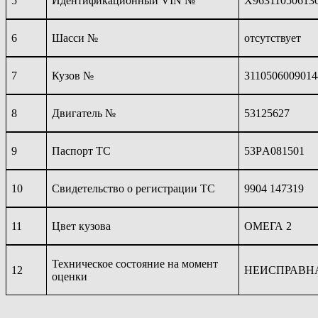
5
Идентификационный
VIN
№
Х96311050613
6
Шасси №
отсутствует
7
Кузов №
3110506009014
8
Двигатель №
53125627
9
Паспорт ТС
53
Р
А
081501
10
Свидетельство о регистрации ТС
9904 147319
11
Цвет кузова
ОМЕГА 2
Техническое состояние на момент
12
НЕИСПРАВН
оценки