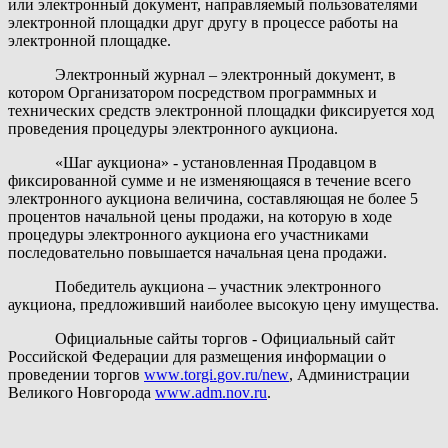
или электронный документ, направляемый пользователями
электронной площадки друг другу в процессе работы на
электронной площадке.
Электронный журнал
– электронный документ, в
котором Организатором посредством программных и
технических средств электронной площадки фиксируется ход
проведения процедуры электронного аукциона.
«Шаг аукциона»
- установленная Продавцом в
фиксированной сумме и не изменяющаяся в течение всего
электронного аукциона величина, составляющая не более 5
процентов начальной цены продажи, на которую в ходе
процедуры электронного аукциона его участниками
последовательно повышается начальная цена продажи.
Победитель аукциона
– участник электронного
аукциона, предложивший наиболее высокую цену имущества.
Официальные сайты торгов
- Официальный сайт
Российской Федерации для размещения информации о
проведении торгов
www
.
torgi
.
gov
.
ru
/
new
, Администрации
Великого Новгорода
www
.
adm
.
nov
.
ru
.