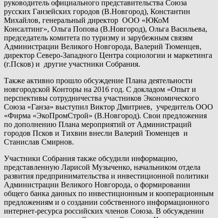
руководитель официального представительства Союза
русских Ганзейских городов (В.Новгород), Константин
Михайлов, генеральный директор ООО «ЮКоМ
Консалтинг», Ольга Попова (В.Новгород), Ольга Васильева,
председатель комитета по туризму и зарубежным связям
Администрации Великого Новгорода, Валерий Тюменцев,
директор Северо-Западного Центра социологии и маркетинга
(г.Псков) и другие участники Собрания.
Также активно прошло обсуждение Плана деятельности
новгородской Конторы на 2016 год. С докладом «Опыт и
перспективы сотрудничества участников Экономического
Союза «Ганза» выступил Виктор Дмитриев, учредитель ООО
«Фирма «ЭкоПромСтрой» (В.Новгород). Свои предложения
по дополнению Плана мероприятий от Администраций
городов Псков и Тихвин внесли Валерий Тюменцев и
Станислав Смирнов.
Участники Собрания также обсудили информацию,
представленную Ларисой Музыченко, начальником отдела
развития предпринимательства и инвестиционной политики
Администрации Великого Новгорода, о формировании
общего банка данных по инвестиционным и кооперационным
предложениям и о создании собственного информационного
интернет-ресурса российских членов Союза. В обсуждении