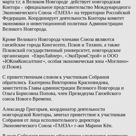
марта т.г. в Великом Новгороде действует новгородская
Контора - официальное представительство Международного
Экономического Союза «ГАНЗА» на территории Российской
Федерации. Координирует деятельность Конторы комитет
экономики и инвестиционной политики Администрации
Великого Новгорода.
Кроме Великого Новгорода членами Союза являются
ганзейские города Кингисепп, Псков и Тихвин, а также
Псковский государственный университет, новгородские
организации «ЕвроЛайнер», «ЭкоПромСтрой» и ООО
«ЮКомКонсалтинг», особая экономическая зона «Моглино»
(г.Псков).
С приветственным словом к участникам Собрания
обратились Екатерина Викторовна Красновидова,
заместитель Главы администрации Великого Новгорода и
Ольга Борисовна Попова, член Президиума Ганзейского
союза Нового Времени.
Александр Григорьев, координатор деятельности
новгородской Конторы, зачитал приветствие к участникам
Собрания от лица исполнительного директора
Экономического Союза «ГАНЗА» г-жи Марион Кён.
В ходе Собрания прошло обсуждение следующих вопросов: