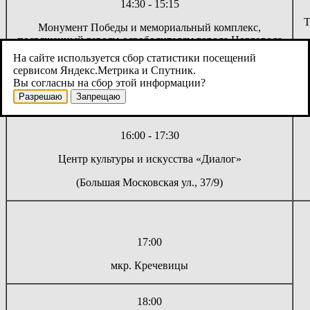
14:30 - 15:15
Т
Монумент Победы и мемориальный комплекс,
посвященный героям-освободителям города Новгорода
1941-1944 гг.
На сайте используется сбор статистики посещений
сервисом Яндекс.Метрика и Спутник.
(Троицкая ул.)
Вы согласны на сбор этой информации?
Разрешаю
Запрещаю
16:00 - 17:30
Центр культуры и искусства «Диалог»
(Большая Московская ул., 37/9)
17:00
мкр. Кречевицы
18:00