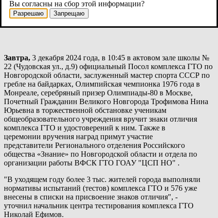
Вы согласны на сбор этой информации?
Разрешаю
Запрещаю
Завтра,
3 декабря 2024 года, в 10:45 в актовом зале школы №
22 (Чудовская ул., д.9) официальный Посол комплекса ГТО по
Новгородской области, заслуженный мастер спорта СССР по
гребле на байдарках, Олимпийская чемпионка 1976 года в
Монреале, серебряный призер Олимпиады-80 в Москве,
Почетный Гражданин Великого Новгорода Трофимова Нина
Юрьевна в торжественной обстановке ученикам
общеобразовательного учреждения вручит знаки отличия
комплекса ГТО и удостоверений к ним. Также в
церемонии вручения наград примут участие
представители Регионального отделения Российского
общества «Знание» по Новгородской области и отдела по
организации работы ВФСК ГТО ГОАУ "ЦСП НО" .
"В уходящем году более 3 тыс. жителей города выполняли
нормативы испытаний (тестов) комплекса ГТО и 576 уже
внесены в списки на присвоение знаков отличия", -
уточнил начальник центра тестирования комплекса ГТО
Николай Ефимов.