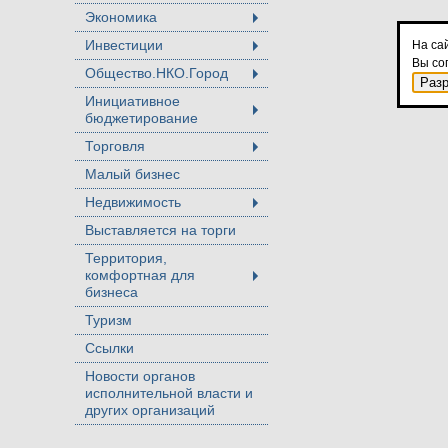
Экономика
+
Инвестиции
На са
+
Вы со
Общество.НКО.Город
+
Раз
Инициативное
бюджетирование
+
Торговля
+
Малый бизнес
Недвижимость
+
Выставляется на торги
Территория,
комфортная для
+
бизнеса
Туризм
Ссылки
Новости органов
исполнительной власти и
других организаций