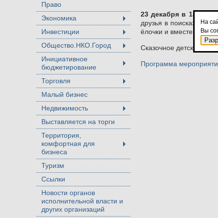
Право
23 декабря в 18:00
на 
Экономика
+
На са
друзья в поисках зако
Вы со
Инвестиции
ёлочки и вместе с гост
+
Раз
Общество.НКО.Город
Сказочное детское пре
+
Инициативное
Программа мероприятий
бюджетирование
+
Торговля
+
Малый бизнес
Недвижимость
+
Выставляется на торги
Территория,
комфортная для
+
бизнеса
Туризм
Ссылки
Новости органов
исполнительной власти и
других организаций