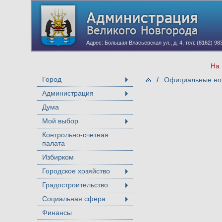
Адрес: Большая Власьевская ул., д. 4, тел: (8162) 98
На 
Город
/
Официальные нов
+
Администрация
+
Дума
Мой выбор
+
Контрольно-счетная
палата
Избирком
Городское хозяйство
+
Градостроительство
+
Социальная сфера
+
Финансы