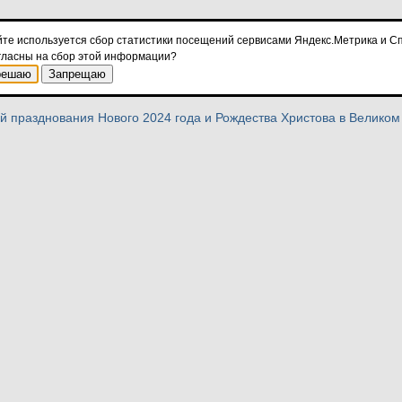
площади Победы-Софийской состоится церемония зажжения огней
йте используется сбор статистики посещений сервисами Яндекс.Метрика и Сп
лдованного дракона». В ходе театрализованного представления Д
гласны на сбор этой информации?
ями встанут в хоровод-танец «В лесу родилась ёлочка».
решаю
Запрещаю
дставление со сцены будет демонстрироваться на двух больших эк
 празднования Нового 2024 года и Рождества Христова в Великом