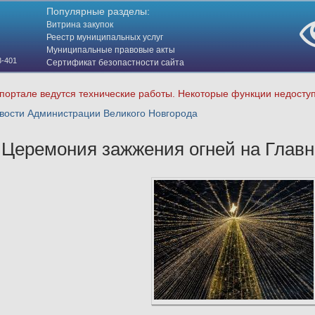
Популярные разделы:
Витрина закупок
Реестр муниципальных услуг
Муниципальные правовые акты
3-401
Сертификат безопастности сайта
(HTTPS)
портале ведутся технические работы. Некоторые функции недосту
ости Администрации Великого Новгорода
Церемония зажжения огней на Главн