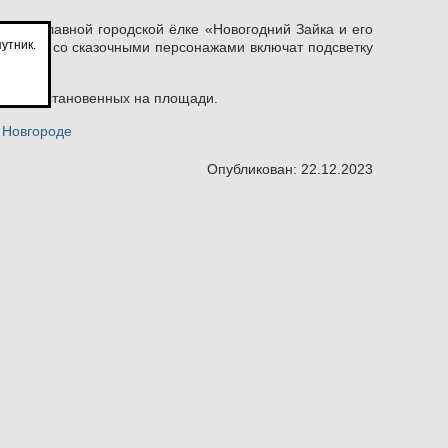
 на Главной городской ёлке «Новогодний Зайка и его
утник.
ед Мороз со сказочными персонажами включат подсветку
ранах, установенных на площади.
 Новгороде
Опубликован: 22.12.2023