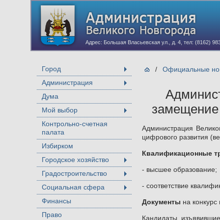
Адрес: Большая Власьевская ул., д. 4, тел: (8162) 98
Город
/
Официальные нов
+
Администрация
+
Админист
Дума
замещение 
Мой выбор
+
Контрольно-счетная
Администрация Велико
палата
цифрового развития (в
Избирком
Квалификационные т
Городское хозяйство
+
- высшее образование;
Градостроительство
+
- соответствие квалиф
Социальная сфера
+
Финансы
Документы
на конкурс
Право
Кандидаты, изъявившие