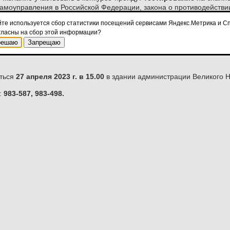
амоуправления в Российской Федерации, закона о противодействии
йте используется сбор статистики посещений сервисами Яндекс.Метрика и Сп
ора будет опубликован в газете «Новгород официальный» от 14.04
гласны на сбор этой информации?
 газете "Новгород" от 06.04.2023 №13 (21).
решаю
Запрещаю
емых документов, подробная информация о конкурсе разме
ться
27 апреля 2023 г. в 15.00
в здании администрации Великого Но
:
983-587, 983-498.