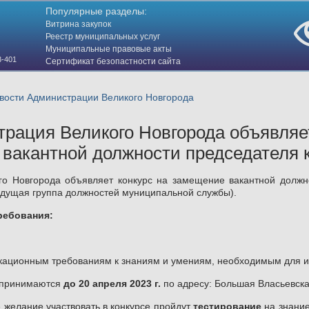
Популярные разделы:
Витрина закупок
Реестр муниципальных услуг
Муниципальные правовые акты
3-401
Сертификат безопастности сайта
(HTTPS)
ости Администрации Великого Новгорода
рация Великого Новгорода объявляет
вакантной должности председателя 
го Новгорода объявляет конкурс на замещение вакантной должн
едущая группа должностей муниципальной службы).
ребования:
икационным требованиям к знаниям и умениям, необходимым для 
 принимаются
до 20 апреля 2023 г.
по адресу: Большая Власьевская 
 желание участвовать в конкурсе пройдут
тестирование
на знание