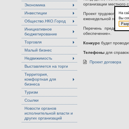
организации местного с
Экономика
+
Инвестиции
На са
Проект трудового догов
+
Вы со
еженедельной городской
Общество.НКО.Город
+
Раз
Перечень представля
Инициативное
обеспечение».
бюджетирование
+
Торговля
Конкурс
будет проводи
+
Малый бизнес
Телефоны
для справок
Недвижимость
+
Проект договора
Выставляется на торги
Территория,
комфортная для
+
бизнеса
Туризм
Ссылки
Новости органов
исполнительной власти и
других организаций