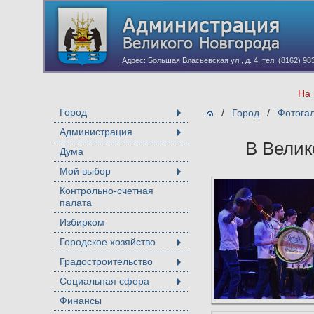
Адрес: Большая Власьевская ул., д. 4, тел: (8162) 98
На 
Город
/
Город
/
Фотога
+
Администрация
+
В Велик
Дума
Мой выбор
+
Контрольно-счетная
палата
Избирком
Городское хозяйство
+
Градостроительство
+
Социальная сфера
+
Финансы