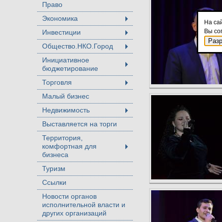
Право
Экономика
+
На са
Вы со
Инвестиции
+
Раз
Общество.НКО.Город
+
Инициативное
бюджетирование
+
Торговля
+
Малый бизнес
Недвижимость
+
Выставляется на торги
Территория,
комфортная для
+
бизнеса
Туризм
Ссылки
Новости органов
исполнительной власти и
других организаций