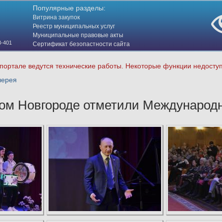
Популярные разделы:
Витрина закупок
Реестр муниципальных услуг
Муниципальные правовые акты
3-401
Сертификат безопастности сайта
(HTTPS)
портале ведутся технические работы. Некоторые функции недосту
лерея
ом Новгороде отметили Международн