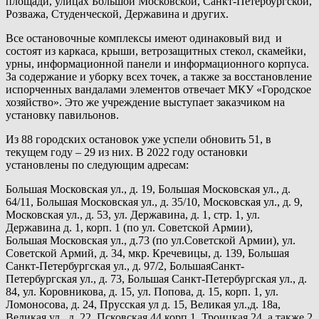
площади, улицах Большой Московской, Санкт-Петербургской,
Розважа, Студенческой, Державина и других.
Все остановочные комплексы имеют одинаковый вид и
состоят из каркаса, крыши, ветрозащитных стекол, скамейки,
урны, информационной панели и информационного корпуса.
За содержание и уборку всех точек, а также за восстановление
испорченных вандалами элементов отвечает МКУ «Городское
хозяйство». Это же учреждение выступает заказчиком на
установку павильонов.
Из 88 городских остановок уже успели обновить 51, в
текущем году – 29 из них. В 2022 году остановки
установлены по следующим адресам:
Большая Московская ул., д. 19, Большая Московская ул., д.
64/11, Большая Московская ул., д. 35/10, Московская ул., д. 9,
Московская ул., д. 53, ул. Державина, д. 1, стр. 1, ул.
Державина д. 1, корп. 1 (по ул. Советской Армии),
Большая Московская ул., д.73 (по ул.Советской Армии), ул.
Советской Армий, д. 34, мкр. Кречевицы, д. 139, Большая
Санкт-Петербургская ул., д. 97/2, БольшаяСанкт-
Петербургская ул., д. 73, Большая Санкт-Петербургская ул., д.
84, ул. Коровникова, д. 15, ул. Попова, д. 15, корп. 1, ул.
Ломоносова, д. 24, Прусская ул д. 15, Великая ул.,д. 18а,
Великая ул., д. 22, Псковская 44 корп.1, Троицкая 24, а также 2