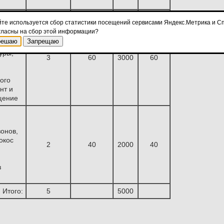
йте используется сбор статистики посещений сервисами Яндекс.Метрика и Сп
еры
гласны на сбор этой информации?
решаю
Запрещаю
уры,
3
60
3000
60
ого
нт и
щение
зонов,
окос
2
40
2000
40
з
Итого:
5
5000