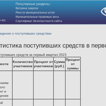
Популярные разделы:
Витрина закупок
Реестр муниципальных услуг
Муниципальные правовые акты
3-401
Сертификат безопастности сайта
(HTTPS)
едения о поступивших средствах
тистика поступивших средств в перво
ступивших средств за первый квартал 2023
Процент
Количество
Процент от
Сумма
ности
от
участников
участников
(руб.)
суммы
ениям
ого
нт и
щение
ой