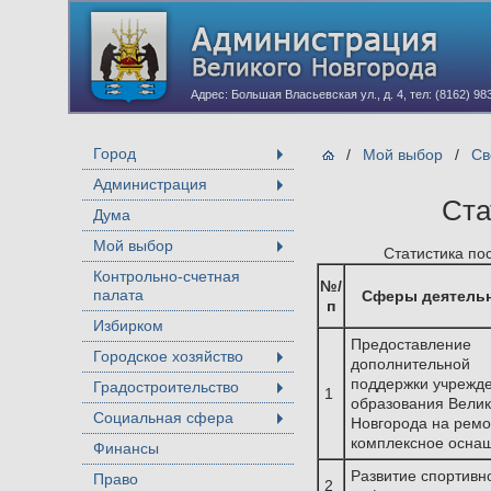
Адрес: Большая Власьевская ул., д. 4, тел: (8162) 98
Город
/
Мой выбор
/
Св
+
Администрация
+
Ста
Дума
Мой выбор
Статистика по
+
Контрольно-счетная
№/
палата
Сферы деятель
п
Избирком
Предоставление
Городское хозяйство
дополнительной
+
поддержки учрежд
Градостроительство
1
+
образования Велик
Социальная сфера
Новгорода на ремо
+
комплексное осна
Финансы
Развитие спортивн
Право
2