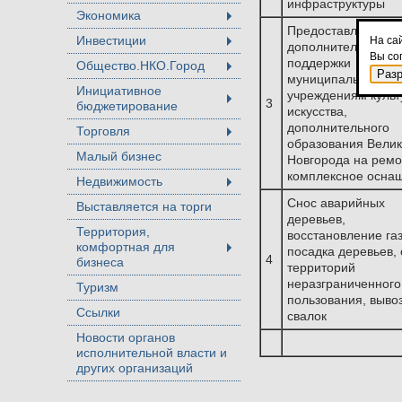
инфраструктуры
Экономика
+
Предоставление
Инвестиции
На са
дополнительной м
+
Вы со
поддержки
Общество.НКО.Город
+
Раз
муниципальным
Инициативное
учреждениям культ
3
бюджетирование
+
искусства,
дополнительного
Торговля
+
образования Велик
Малый бизнес
Новгорода на ремо
комплексное осна
Недвижимость
+
Снос аварийных
Выставляется на торги
деревьев,
Территория,
восстановление га
комфортная для
посадка деревьев, 
+
4
бизнеса
территорий
неразграниченного
Туризм
пользования, выво
Ссылки
свалок
Новости органов
исполнительной власти и
других организаций