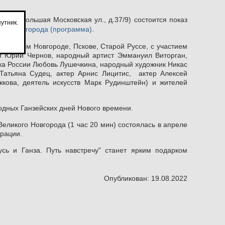
лог" (Большая Московская ул., д.37/9) состоится показ
утник.
ко Дню города (п
рограмма
)
.
 Великом Новгороде, Пскове, Старой Руссе, с участием
ии Юрий Чернов, народный артист Эммануил Виторган,
ка России Любовь Лушечкина, народный художник Никас
Татьяна Судец, актер Арнис Лицитис, актер Алексей
жкова, деятель искусств Марк Рудинштейн) и жителей
одных Ганзейских дней Нового времени.
ликого Новгорода (1 час 20 мин) состоялась в апреле
ерации.
сь и Ганза. Путь навстречу" станет ярким подарком
Опубликован: 19.08.2022