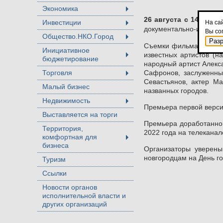
Экономика
+
26 августа с 14.00 до 
Инвестиции
На са
+
документально-игрового
Вы со
Общество.НКО.Город
+
Раз
Съемки фильма проходил
Инициативное
известных артистов (н
бюджетирование
+
народный артист Алекс
Торговля
Сафронов, заслуженны
+
Севастьянов, актер М
Малый бизнес
названных городов.
Недвижимость
+
Премьера первой верси
Выставляется на торги
Премьера доработанной
Территория,
2022 года на телеканал
комфортная для
+
бизнеса
Организаторы уверены
новгородцам на День го
Туризм
Ссылки
Новости органов
исполнительной власти и
других организаций