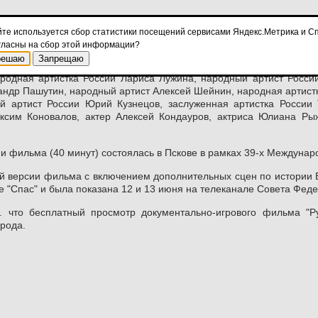
16.00
в Центре культуры, искусств и общественных инициатив "Диа
йте используется сбор статистики посещений сервисами Яндекс.Метрика и Сп
 фильма "Русь и Ганза. Путь навстречу".
Мероприятие приурочено 
гласны на сбор этой информации?
решаю
Запрещаю
и как за рубежом (Латвия, Швеция, Германия), так и в России: в
ародная артистка России Лариса Лужина, народный артист Росс
андр Пашутин, народный артист Алексей Шейнин, народная артист
й артист России Юрий Кузнецов, заслуженная артистка России 
аксим Коновалов, актер Алексей Кондауров, актриса Юлиана Ры
и фильма (40 минут) состоялась в Пскове в рамках 39-х Междунар
 версии фильма с включением дополнительных сцен по истории Ве
е "Спас" и была показана 12 и 13 июня на телеканале Совета Фед
. что бесплатный просмотр документально-игрового фильма "Ру
рода.