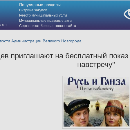
Популярные разделы:
Витрина закупок
Реестр муниципальных услуг
Муниципальные правовые акты
3-401
Сертификат безопастности сайта
(HTTPS)
ости Администрации Великого Новгорода
ев приглашают на бесплатный показ 
навстречу"