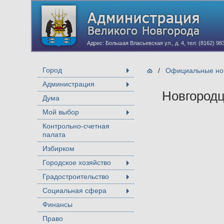
Адрес: Большая Власьевская ул., д. 4, тел: (8162) 98
Город
/
Официальные нов
+
Администрация
+
Новгородц
Дума
Мой выбор
+
Контрольно-счетная
палата
Избирком
Городское хозяйство
+
Градостроительство
+
Социальная сфера
+
Финансы
Право