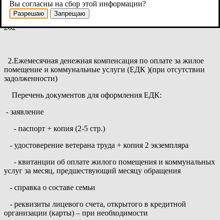
"Многофункциональный центр предоставления
Вы согласны на сбор этой информации?
государственных и муниципальных услуг"(МФЦ) по адресам:
Разрешаю
Запрещаю
Большая Московская ул, д. 24, ул. Ломоносова, д. 24/1, тел 500-
262
2.Ежемесячная денежная компенсация по оплате за жилое
помещение и коммунальные услуги (ЕДК )(при отсутствии
задолженности)
Перечень документов для оформления ЕДК:
- заявление
- паспорт + копия (2-5 стр.)
- удостоверение ветерана труда + копия 2 экземпляра
- квитанции об оплате жилого помещения и коммунальных
услуг за месяц, предшествующий месяцу обращения
- справка о составе семьи
- реквизиты лицевого счета, открытого в кредитной
организации (карты) – при необходимости