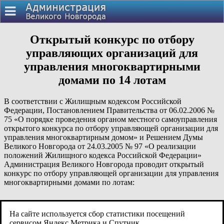
Открытый конкурс по отбору
управляющих организаций для
управления многоквартирными
домами по 14 лотам
В соответствии с Жилищным кодексом Российской
Федерации, Постановлением Правительства от 06.02.2006 №
75 «О порядке проведения органом местного самоуправления
открытого конкурса по отбору управляющей организации для
управления многоквартирным домом» и Решением Думы
Великого Новгорода от 24.03.2005 № 97 «О реализации
положений Жилищного кодекса Российской Федерации»
Администрация Великого Новгорода проводит открытый
конкурс по отбору управляющей организации для управления
многоквартирными домами по лотам:
№
Адрес
Размер
Размер
Размер
На сайте используется сбор статистики посещений
лота
многоквартирного
платы за
обеспечения
обеспечени
сервисом Яндекс.Метрика и Спутник.