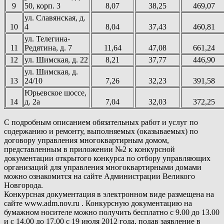
9
50, корп. 3
8,07
38,25
469,07
ул. Славянская, д.
10
4
8,04
37,43
460,81
ул. Телегина-
11
Редятина, д. 7
11,64
47,08
661,24
12
ул. Шимская, д. 22
8,21
37,77
446,90
ул. Шимская, д.
13
24/10
7,26
32,23
391,58
Юрьевское шоссе,
14
д. 2а
7,04
32,03
372,25
С подробным описанием обязательных работ и услуг по
содержанию и ремонту, выполняемых (оказываемых) по
договору управления многоквартирным домом,
представленным в приложении №2 к конкурсной
документации открытого конкурса по отбору управляющих
организаций для управления многоквартирными домами
можно ознакомится на сайте Администрации Великого
Новгорода.
Конкурсная документация в электронном виде размещена на
сайте www.adm.nov.ru . Конкурсную документацию на
бумажном носителе можно получить бесплатно с 9.00 до 13.00
и с 14.00 до 17.00 с 19 июля 2012 года, подав заявление в