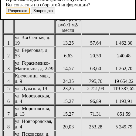
дома
содержание
заявки
обязательст
Вы согласны на сбор этой информации?
и ремонт
Разрешаю
Запрещаю
жилого
помещения,
руб./1 м2/
месяц
ул. 3-я Сенная, д.
1
19
13,25
57,64
1 462,30
ул. Береговая, д.
2
53
6,63
20,59
240,48
ул. Герасименко-
3
Маницына, д. 22/9
14,57
63,60
1 262,70
Кречевицы мкр.,
4
д. 9
24,35
795,76
19 654,22
5
ул. Лужская, 19
23,25
2 751,99
119 387,65
ул. Морозовская,
6
д. 4
15,27
96,89
1 193,91
ул. Морозовская,
7
д. 13
15,27
71,31
851,59
ул. Новгородская,
8
д. 4
20,03
253,28
5 249,79
ул. Псковская, д.