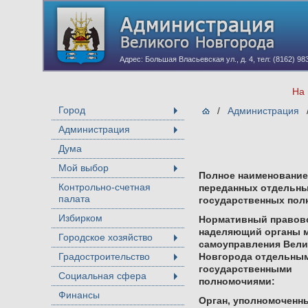
Адрес: Большая Власьевская ул., д. 4, тел: (8162) 98
На 
Город
/
Администрация
+
Администрация
+
Дума
Мой выбор
+
Полное наименование
Контрольно-счетная
переданных отдельн
палата
государственных пол
Избирком
Нормативный правово
наделяющий органы м
Городское хозяйство
+
самоуправления Вели
Градостроительство
Новгорода отдельны
+
государственными
Социальная сфера
полномочиями:
+
Финансы
Орган, уполномоченн