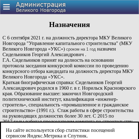
Назначения
С 6 сентября 2021 г. на должность директора МКУ Великого
Новгорода "Управление капитального строительства" (МКУ
Великого Новгорода «УКС»)
назначен
сроком на 1 год
Сидельников Георгий Александрович .
Г.А. Сидельников принят на долность на основании
протокола заседания конкурсной комиссии по проведению
конкурсного отбора кандидата на должность директора МКУ
Великого Новгорода «УКС».
Краткая биографическая справка: Сидельников Георгий
Александрович родился в 1960 г. в г. Норильск Красноярского
края. Образование высшее: закончил Новгородский
политехнический институт, квалификация «инженер-
строитель», специальность «промышленное и гражданское
строительство» (1991 г.). Стаж работы в сфере строительства
на руководящих должностях более 30 лет. С 2015 по
2017 годы работал председателем комитета по строительству
Администрации Великого Новгорода. Последнее место
На сайте используется сбор статистики посещений
работы - МКУ Великого Новгорода «УКС», заместитель
сервисом Яндекс.Метрика и Спутник.
начальника производственно-технического отдела.