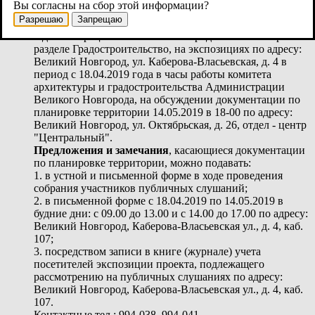
Вы согласны на сбор этой информации?
Ознакомиться с материалами документации по
Разрешаю
Запрещаю
планировке территории можно на сайте
Администрации Великого Новгорода в сети Интернет в
разделе Градостроительство, на экспозициях по адресу:
Великий Новгород, ул. Каберова-Власьевская, д. 4 в
период с 18.04.2019 года в часы работы комитета
архитектуры и градостроительства Администрации
Великого Новгорода, на обсуждении документации по
планировке территории 14.05.2019 в 18-00 по адресу:
Великий Новгород, ул. Октябрьская, д. 26, отдел - центр
"Центральный".
Предложения и замечания
, касающиеся документации
по планировке территории, можно подавать:
1. в устной и письменной форме в ходе проведения
собрания участников публичных слушаний;
2. в письменной форме с 18.04.2019 по 14.05.2019 в
будние дни: с 09.00 до 13.00 и с 14.00 до 17.00 по адресу:
Великий Новгород, Каберова-Власьевская ул., д. 4, каб.
107;
3. посредством записи в книге (журнале) учета
посетителей экспозиции проекта, подлежащего
рассмотрению на публичных слушаниях по адресу:
Великий Новгород, Каберова-Власьевская ул., д. 4, каб.
107.
Контактные тел.: 994-038, 994-041.